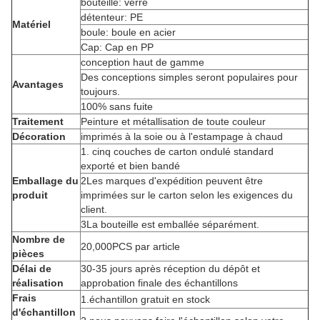
bouteille: verre
détenteur: PE
Matériel
boule: boule en acier
Cap: Cap en PP
conception haut de gamme
Des conceptions simples seront populaires pour
Avantages
toujours.
100% sans fuite
Traitement
Peinture et métallisation de toute couleur
Décoration
imprimés à la soie ou à l'estampage à chaud
1. cinq couches de carton ondulé standard
exporté et bien bandé
Emballage du
2Les marques d'expédition peuvent être
produit
imprimées sur le carton selon les exigences du
client.
3La bouteille est emballée séparément.
Nombre de
20,000PCS par article
pièces
Délai de
30-35 jours après réception du dépôt et
réalisation
approbation finale des échantillons
Frais
1.échantillon gratuit en stock
d'échantillon