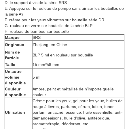
D. le support à vis de la série SRS
E. Appuyez sur le rouleau de pompe sans air sur les bouteilles de
la série AY
F. crème pour les yeux vibrantes sur bouteille série DR
G. rouleau en verre sur bouteille de la série BLP
H. rouleau de bambou sur bouteille
Marque
SRS
Originaux
Zhejiang, en Chine
Nom de
BLP 5 ml en rouleau sur bouteille
l'article.
Taille
15 mm*58 mm
Un autre
volume
5 ml
disponible
Couleur
Ambre, peint et métallisé de n'importe quelle
disponible
couleur
Crème pour les yeux, gel pour les yeux, huiles de
rouge à lèvres, parfums, sérum, lotion, toner,
Utilisation
parfum, antiacné, essence, huile essentielle, anti-
démangeaisons, huile d'olive, antifébrique,
aromathérapie, déodorant, etc.