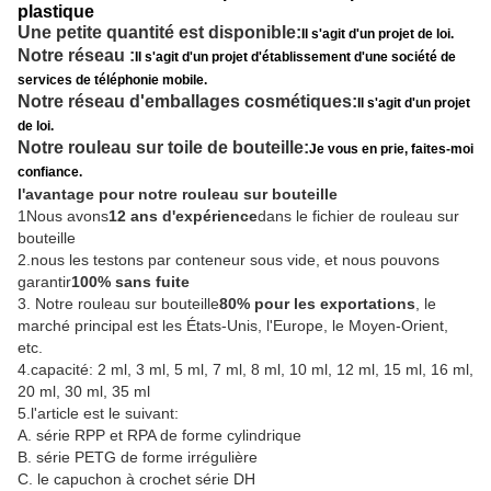
plastique
Une petite quantité est disponible:
Il s'agit d'un projet de loi.
Notre réseau :
Il s'agit d'un projet d'établissement d'une société de
services de téléphonie mobile.
Notre réseau d'emballages cosmétiques:
Il s'agit d'un projet
de loi.
Notre rouleau sur toile de bouteille:
Je vous en prie, faites-moi
confiance.
l'avantage pour notre rouleau sur bouteille
1Nous avons
12 ans d'expérience
dans le fichier de rouleau sur
bouteille
2.nous les testons par conteneur sous vide, et nous pouvons
garantir
100% sans fuite
3. Notre rouleau sur bouteille
80% pour les exportations
, le
marché principal est les États-Unis, l'Europe, le Moyen-Orient,
etc.
4.capacité: 2 ml, 3 ml, 5 ml, 7 ml, 8 ml, 10 ml, 12 ml, 15 ml, 16 ml,
20 ml, 30 ml, 35 ml
5.l'article est le suivant:
A. série RPP et RPA de forme cylindrique
B. série PETG de forme irrégulière
C. le capuchon à crochet série DH