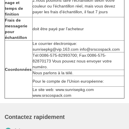
2.nous pouvons faire l'échantillon selon votre
nage et
couleur ou l'échantillon réel, mais vous devez
temps de
payer les frais d'échantillon, il faut 7 jours
finition
Frais de
messagerie
doit être payé par l'acheteur
pour
échantillon
Le courrier électronique:
sunrisepkg@vip.163.com info@srscospack.com
Tél:0086-575-82993700; Fax:0086-575-
82870173 Vous pouvez nous envoyer votre
numéro.
Coordonnées
Nous parlons à la télé.
Pour le compte de l'Union européenne:
Le site web: www.sunrisepkg.com
www.srscospack.com
Contactez rapidement