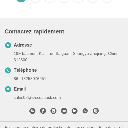
Contactez rapidement
Adresse
19F bâtiment Kaili, rue Baiguan, Shangyu Zhejiang, Chine
312300
Téléphone
86--18258076951
Email
sales03@srscospack.com
Politique en matière de protection de la vie privée
|
Plan du site
|