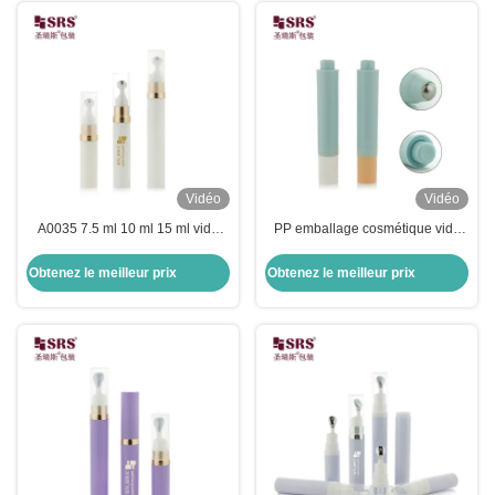
Vidéo
Vidéo
A0035 7.5 ml 10 ml 15 ml vide
PP emballage cosmétique vide
personnalisé sérum pour les yeux
recyclé Applicateur de massage
gel de massage rouleau à bille
sans air 10 ml en rouleau sur
Obtenez le meilleur prix
Obtenez le meilleur prix
en acier Applicateur de bouteille
bouteille