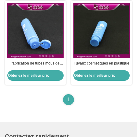
fabrication de tubes mous de
Tuyaux cosmétiques en plastique
haute qualité pour les récipients
de crème corporelle
Obtenez le meilleur prix
Obtenez le meilleur prix
1
Contactez rapidement