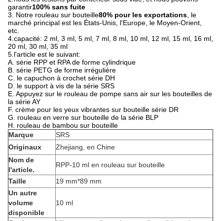
garantir
100% sans fuite
3. Notre rouleau sur bouteille
80% pour les exportations
, le
marché principal est les États-Unis, l'Europe, le Moyen-Orient,
etc.
4.capacité: 2 ml, 3 ml, 5 ml, 7 ml, 8 ml, 10 ml, 12 ml, 15 ml, 16 ml,
20 ml, 30 ml, 35 ml
5.l'article est le suivant:
A. série RPP et RPA de forme cylindrique
B. série PETG de forme irrégulière
C. le capuchon à crochet série DH
D. le support à vis de la série SRS
E. Appuyez sur le rouleau de pompe sans air sur les bouteilles de
la série AY
F. crème pour les yeux vibrantes sur bouteille série DR
G. rouleau en verre sur bouteille de la série BLP
H. rouleau de bambou sur bouteille
Marque
SRS
Originaux
Zhejiang, en Chine
Nom de
RPP-10 ml en rouleau sur bouteille
l'article.
Taille
19 mm*89 mm
Un autre
volume
10 ml
disponible