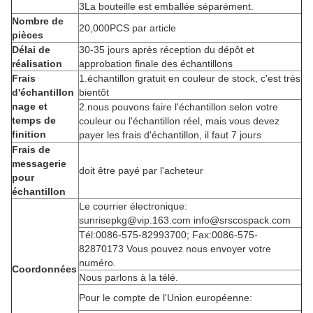
3La bouteille est emballée séparément.
Nombre de
20,000PCS par article
pièces
Délai de
30-35 jours après réception du dépôt et
réalisation
approbation finale des échantillons
Frais
1.échantillon gratuit en couleur de stock, c'est très
d'échantillon
bientôt
nage et
2.nous pouvons faire l'échantillon selon votre
temps de
couleur ou l'échantillon réel, mais vous devez
finition
payer les frais d'échantillon, il faut 7 jours
Frais de
messagerie
doit être payé par l'acheteur
pour
échantillon
Le courrier électronique:
sunrisepkg@vip.163.com info@srscospack.com
Tél:0086-575-82993700; Fax:0086-575-
82870173 Vous pouvez nous envoyer votre
numéro.
Coordonnées
Nous parlons à la télé.
Pour le compte de l'Union européenne: