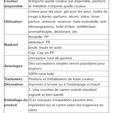
Couleur
N'importe quelle couleur est disponible, peinture
disponible
et métallisé n'importe quelle couleur
Crème pour les yeux, gel pour les yeux, huiles de
rouge à lèvres, parfums, sérum, lotion, toner,
Utilisation
parfum, antiacné, essence, huile essentielle, anti-
démangeaisons, huile d'olive, antifébrique,
aromathérapie, déodorant, etc.
Bouteille: PP
détenteur: PE
Matériel
boule: boule en acier
Cap: Cap en PP
conception haut de gamme
Des conceptions simples seront populaires pour
Avantages
toujours.
100% sans fuite
Traitement
Peinture et métallisation de toute couleur
Décoration
imprimés à la soie ou à l'estampage à chaud
1. cinq couches de carton ondulé standard
exporté et bien bandé
Emballage du
2Les marques d'expédition peuvent être
produit
imprimées sur le carton selon les exigences du
client.